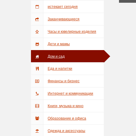
истекает сегодня
Заканчивающиеся
предложения
Часы и ювелирные изделия
Дети и мамы
Дом и сад
Еда и напитки
Финансы и бизнес
Интернет и коммуникации
Книги, музыка и кино
Образование и офиса
Одежда и аксессуары