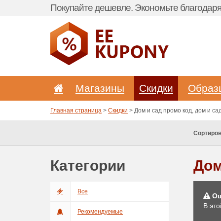
Покупайте дешевле. Экономьте благодаря 
Магазины
Скидки
Образ
Главная страница
>
Скидки
> Дом и сад промо код, дом и с
Сортиров
Категории
Дом
Все
Ош
В это
Рекомендуемые